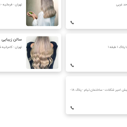
تهران - فرمانیه - نبش عسگریان - 
سالن زیبایی ب
 طبقه ۱
تهران - کامرانیه 
تهران - فرمانیه - بلوار اندرزگو - نبش کوچه حسینی - نبش امیر شکلات - ساختمان تیام - پلاک 18 -