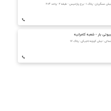
پلاک ۱ - برج پارامیس - طبقه ۲ - واحد 204
یوتی بار - شعبه کامرانیه
شمالی - نبش کوچه تاجیکی - پلاک 17