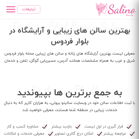
رفتن
تبلیغات
به
محتوای
Ferdows Blvd Beauty Salons
اصلی
بهترین سالن های زیبایی و آرایشگاه در
بلوار فردوس
معرفی لیست بهترین آرایشگاه های زنانه و سالن های زیبایی محله بلوار فردوس
شرق و غرب به همراه مشخصات همانند آدرس، مسیریابی گوگل، تلفن و خدمان
Be Among The Best
به جمع برترین ها بپیوندید
با ثبت اطلاعات سالن خود در وبسایت سالینو بیوتی، به هزاران کاربر که به دنبال
خدمات زیبایی در منطقه شما هستند، معرفی خواهید شد.
قرار گیری در اول لیست
بازدید بیشتر
مشاوره کسب و کار
مراجعه بیشتر
امکان درج گالری تصاویر
معرفی خدمات و امکانات