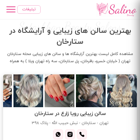
رفتن
تبلیغات
به
محتوای
Satarkhan Beauty Salons
اصلی
بهترین سالن های زیبایی و آرایشگاه در
ستارخان
مشاهده کامل لیست بهترین آرایشگاه ها و سالن های زیبایی محله ستارخان
تهران ( خیابان خسرو، باقرخان، پل ستارخان، سه راه تهران ویلا ) به همراه
اطلاعاتی همچون تلفن ثابت و همراه، آدرس، لیست خدمات و ...
سالن زیبایی رویا زارع در ستارخان
تهران - ستارخان - نبش حبیب الله - پلاک 398