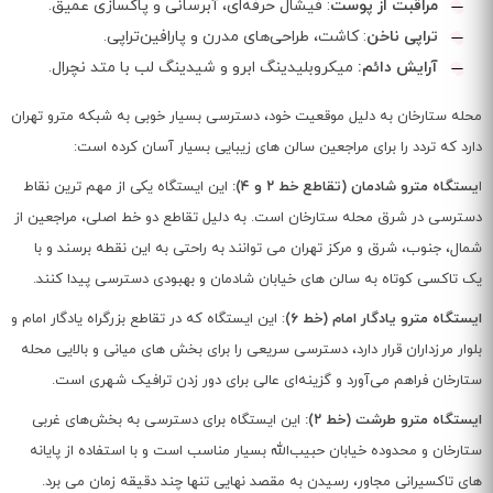
مراقبت از پوست
: فیشال حرفه‌ای، آبرسانی و پاکسازی عمیق.
تراپی ناخن
: کاشت، طراحی‌های مدرن و پارافین‌تراپی.
آرایش دائم:
میکروبلیدینگ ابرو و شیدینگ لب با متد نچرال.
محله ستارخان به دلیل موقعیت خود، دسترسی بسیار خوبی به شبکه مترو تهران
دارد که تردد را برای مراجعین سالن‌ های زیبایی بسیار آسان کرده است:
ا
یستگاه مترو شادمان (تقاطع خط ۲ و ۴):
این ایستگاه یکی از مهم‌ ترین نقاط
دسترسی در شرق محله ستارخان است. به دلیل تقاطع دو خط اصلی، مراجعین از
شمال، جنوب، شرق و مرکز تهران می‌ توانند به راحتی به این نقطه برسند و با
یک تاکسی کوتاه به سالن‌ های خیابان شادمان و بهبودی دسترسی پیدا کنند.
ایستگاه مترو یادگار امام (خط ۶)
: این ایستگاه که در تقاطع بزرگراه یادگار امام و
بلوار مرزداران قرار دارد، دسترسی سریعی را برای بخش‌ های میانی و بالایی محله
ستارخان فراهم می‌آورد و گزینه‌ای عالی برای دور زدن ترافیک شهری است.
ایستگاه مترو طرشت (خط ۲):
این ایستگاه برای دسترسی به بخش‌های غربی
ستارخان و محدوده خیابان حبیب‌الله بسیار مناسب است و با استفاده از پایانه‌
های تاکسیرانی مجاور، رسیدن به مقصد نهایی تنها چند دقیقه زمان می‌ برد.