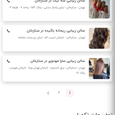
سالن زیبایی سه نیک در ستارخان
تهران - ستارخان - نبش پاساژ سنتی - پلاک 154 - واحد 9 - طبقه 3
سالن زیبایی ریحانه باکیده در ستارخان
تهران - ستارخان - خیابان حبیب اله - نبش بن بست بنفشه
سالن زیبایی سارا مهدوی در ستارخان
تهران - ستارخان - برق الستوم - خیابان تهران ویلا - خیابان هورسر -
پلاک 21
Pagination
Current page
2
1
صفحه
بعدی
توضیحات تکمیلی