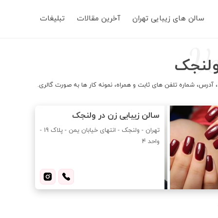
Main
سالن های زیبایی تهران
آخرین مقالات
تبلیغات
navigation
Ve
ولنجک
آدرس، شماره تلفن های ثابت و همراه، نمونه کار ها به صورت گالری.
سالن زیبایی زن در ولنجک
تهران - ولنجک - انتهای خیابان یمن - پلاک 19 -
واحد ۴