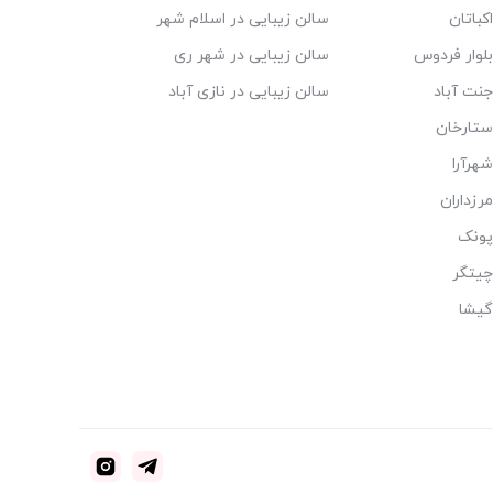
کباتان
سالن زیبایی در اسلام شهر
بلوار فردوس
سالن زیبایی در شهر ری
جنت آباد
سالن زیبایی در نازی آباد
ستارخان
هرآرا
رزداران
پونک
چیتگر
گیشا