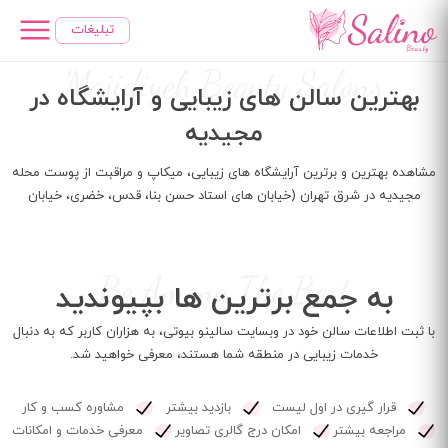
رفتن
تبلیغات
به
محتوای
Majidiyeh Beauty Salons
اصلی
بهترین سالن های زیبایی و آرایشگاه در
مجیدیه
مشاهده بهترین و برترین آرایشگاه های زیبایی، میکاپ و مراقبت از پوست محله
مجیدیه در شرق تهران (خیابان های استاد حسن بنا، قدس، خضری، خیابان
کرمان) به همراه شماره تماس، آدرس و لیست خدمات
Be Among The Best
به جمع برترین ها بپیوندید
با ثبت اطلاعات سالن خود در وبسایت سالینو بیوتی، به هزاران کاربر که به دنبال
خدمات زیبایی در منطقه شما هستند، معرفی خواهید شد.
قرار گیری در اول لیست
بازدید بیشتر
مشاوره کسب و کار
مراجعه بیشتر
امکان درج گالری تصاویر
معرفی خدمات و امکانات