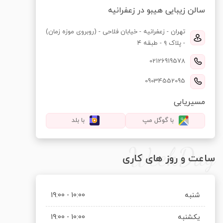
سالن زیبایی هیبو در زعفرانیه
تهران - زعفرانیه - خیابان فلاحی - (روبروی موزه زمان)
- پلاک ۹ - طبقه ۴
02126919578
09034552095
مسیریابی
با گوگل مپ
با بلد
WeekDay
ساعت و روز های کاری
شنبه
10:00 - 19:00
یکشنبه
10:00 - 19:00