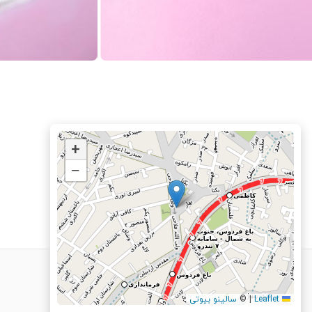
+
−
Leaflet
|
©
سالینو بیوتی