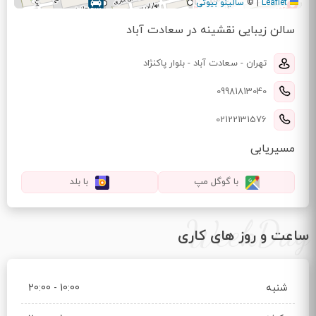
Leaflet
|
©
سالینو بیوتی
سالن زیبایی نقشینه در سعادت آباد
تهران - سعادت آباد - بلوار پاکنژاد
09981813040
02122131576
مسیریابی
با گوگل مپ
با بلد
WeekDay
ساعت و روز های کاری
شنبه
10:00 - 20:00