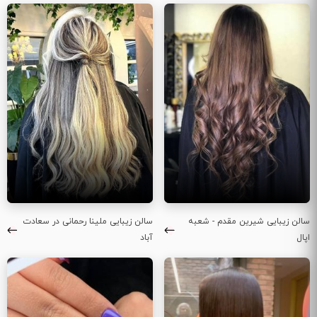
سالن زیبایی شیرین مقدم - شعبه
سالن زیبایی ملینا رحمانی در سعادت
اپال
آباد