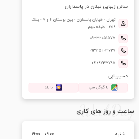
سالن زیبایی نیلان در پاسداران
تهران - خیابان پاسداران - بین بوستان 6 و 7 - پلاک
259 - طبقه دوم
09332051575
09335203727
09129737795
مسیریابی
با گوگل مپ
با بلد
WeekDay
ساعت و روز های کاری
شنبه
09:00 - 19:00