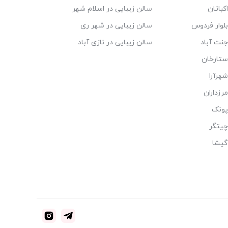
کباتان
سالن زیبایی در اسلام شهر
بلوار فردوس
سالن زیبایی در شهر ری
جنت آباد
سالن زیبایی در نازی آباد
ستارخان
هرآرا
رزداران
پونک
چیتگر
گیشا