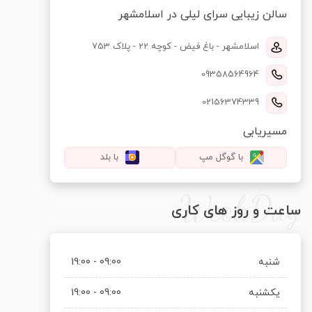
سالن زیبایی سرای لیلی در اسلامشهر
اسلامشهر - باغ فیض - کوچه 22 - پلاک 753
09358564964
02156374339
مسیریابی
با گوگل مپ
با بلد
WeekDay
ساعت و روز های کاری
شنبه
09:00 - 19:00
یکشنبه
09:00 - 19:00