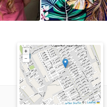
+
−
Leaflet
|
©
سالینو بیوتی